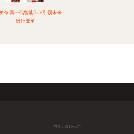
发布 新一代智能SUV引领未来
出行变革
电话：0816-75**