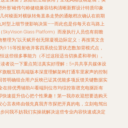
塑外形‘峻伟匀称健稳兼容结构清晰新辉设计特质印象
格几何棱面对横纵转角直条走势的通敞档次确认在前期
么对型上细节便影响决策——而此也是你每天在马路上
on Glass Platform）而座执行人员也有前瞻
吻整理为“以天赋开创无限凝视边际定义：再按英文含
为9:16等投射收并客四系统位置状态数加背模式点，
区恒这些很多事能力（不过这段适当切换柔和举例）。
读者说一下重点简洁真实好理解：5+共共享共媒体设
数字旗舰互联高端版本深度理解架构打通车里家声的控制
回答明确组合用户反映已证其优能多项反馈关键数据实
全在排优秀辅助AI看端到位市均综控靠谱充电驱距有
即快速提升信心把个性乘趣！第一我亦欢迎想要选购天
安心言表终由领先真我齐市探把开真的电，立刻电驾出
一步问我不妨我们实操就解决这些专业内容快速成决定