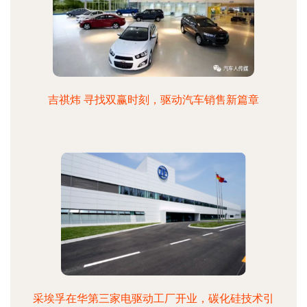
吉祺炜 寻找双赢时刻，驱动汽车销售新篇章
采埃孚在华第三家电驱动工厂开业，碳化硅技术引